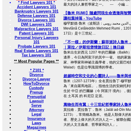
* Find Lawyers 101 *
最大的詩人兼哲學家之一。 ⠀ --- ⠀ 小編 ...
Accident Lawyers 101
Bankruptcy Lawyers 101
【魯米 RUMI】隨處閃現生命透澈與智
Defense Lawyers 101
讓枯葉掉落 - YouTube
Divorce Lawyers 101
穆罕默德·魯米（波斯語：مولانا جلال الدین محمد رومی‎，土耳其語：
DWI Lawyers 101
Mevlânâ Celâleddin Mehmed Rumi，
Malpractice Lawyers 101
Patent Lawyers 101
17日）是十三世紀 ...
Personal Injury Lawyers
101
「不一樣」的伊斯蘭：蘇菲派詩人魯米
Probate Lawyers 101
｜萊拉／伊斯坦堡情旅日記｜換日線
Real Estate Lawyers 101
魯米出生於西元 1207 年的巴爾赫（Bal
Tax Lawyers 101
邊界，今日為阿富汗的其中一省。 他的家
** Most Popular Pages **
家、神學家和神祕主義學者，他的父親巴哈爾丁 · 
Walad）也是位學識淵博的學者。
* Z101 *
Divorce
超越時空和文化的心靈詩人——魯米與
Divorce-Lawyer
魯米（1207-1273年）全名賈拉魯丁-穆
HowToDivorce
為「來自羅馬地區」，指他生活的安納托利亞
Custody
生於 中亞 的巴爾赫（今 阿富汗 境內），後
Prenup
在 土耳其 的 科尼亞 定居。
Prenuptial
Lawsuit
萬物生而有翼：十三世紀哲學家詩人魯
Serve
Attorney
莫拉維．賈拉魯丁．魯米（Jalāl ad-Dīn Muha
Legal
1273），常簡稱為魯米。 他是人類偉大
Insurance
者、歷史上偉大的天才詩人之一，被聯合國
Laws
大的人文主義者、哲學家和詩人」。
Magazines