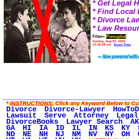
* Get Legal 
* Find Local
* Divorce L
* Law Resou
Filter=
Prenuptial
Sunday, Aug 09, 2026
10:38:38 am
Exact Time
*
INSTRUCTIONS:
Click any Keyword Below to Cus
Divorce
Divorce-Lawyer
HowToD
Lawsuit
Serve
Attorney
Legal
DivorceBooks
Lawyer Search
AK
GA
HI
IA
ID
IL
IN
KS
KY
ND
NE
NH
NJ
NM
NV
NY
OH