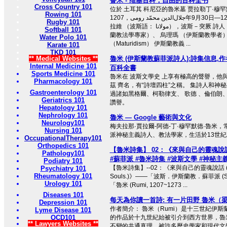
鲁米 - 维基百科，自由的百科全书
Cross Country 101
位於 土耳其 科尼亞的魯米墓 贾拉勒丁·穆罕
Rowing 101
جلال‌الدین محمّد رومی，1207年9月30日—1273年12月17日），別名 莫
Rugby 101
拉維 （波斯語： مولانا），波斯－突厥 詩人 、 哈乃斐派 法基赫 （伊斯
Softball 101
蘭教法學專家）、 烏理瑪 （伊斯蘭教學者
Water Polo 101
（Maturidism） 伊斯蘭教義 ...
Karate 101
TKD 101
** Medical Websites **
魯米 (伊斯蘭教蘇菲派詩人):詩集信息,作
Internal Medicine 101
百科全書
Sports Medicine 101
魯米在 波斯文學史 上享有極高的聲譽，他與 
Pharmacology 101
茲 齊名，有“詩壇四柱”之稱。 集詩人和神
Gastroenterology 101
過諸如黑格爾、柯勒律支、 歌德 、倫伯朗、
Geriatrics 101
讚譽。
Hepatology 101
Nephrology 101
魯米 — Google 藝術與文化
Neurology101
梅夫拉那·賈拉爾-阿德-丁·穆罕默德·魯米
Nursing 101
派神秘主義詩人、教法學家，生活於13世紀塞爾
OccupationalTherapy101
Orthopedics 101
【魯米詩集】 02：《來與自己的靈魂說話
Pathology101
#蘇菲派 #魯米詩集 #波斯文學 #神秘主義 
Podiatry 101
【魯米詩集】--02：《來與自己的靈魂說話 (Come, 
Psychiatry 101
Rheumatology 101
Souls.)》――「波斯．伊斯蘭教．蘇菲派 (Su
Urology 101
「魯米 (Rumi, 1207~1273 ...
Diseases 101
每天為你讀一首詩: 有一片田野 魯米（
Depression 101
作者簡介： 魯米（Rumi）是十三世紀伊斯
Lyme Disease 101
OCD101
的作品於十九世紀始被引介到西方世界，魯
** Lawyers Websites **
不變的共通真理，被許多歷史學家和現代文