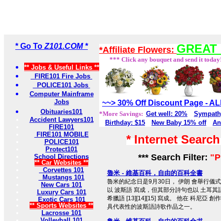
* Go To
Z101.COM *
GREAT 
*Affiliate Flowers:
*** Click any bouquet and send it today
** Jobs & Useful Links **
FIRE101 Fire Jobs
POLICE101 Jobs
Computer Mainframe
Jobs
~~> 30% Off Discount Page - 
Obituaries101
*More Savings:
Get well: 20%
Sympath
Accident Lawyers101
Birthday: $15
New Baby 15% off
An
FIRE101
FIRE101 MOBILE
* Internet Searc
POLICE101
Protect101
*** Search Filter:
"P
School Directions
** Car Websites **
Corvettes 101
魯米 - 維基百科，自由的百科全書
Mustangs 101
魯米的紀念日是9月30日， 伊朗 會舉行儀
New Cars 101
以 波斯語 寫成，但其部分詩句也以 土耳其語 [11
Luxury Cars 101
希臘語 [13][14][15] 寫成。 他在 科
Exotic Cars 101
** Sports Websites **
具代表性的波斯語詩歌作品之一。
Lacrosse 101
Volleyball 101