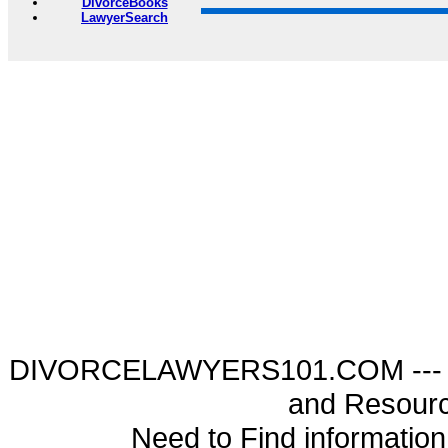
DivorceBooks
LawyerSearch
DIVORCELAWYERS101.COM --- Di
and Resourc
Need to Find informatio