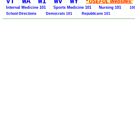
VT
WA
WI
WV
WY
* USEFUL Websites:
Internal Medicine 101
Sports Medicine 101
Nursing 101
100
School Directions
Democrats 101
Republicans 101