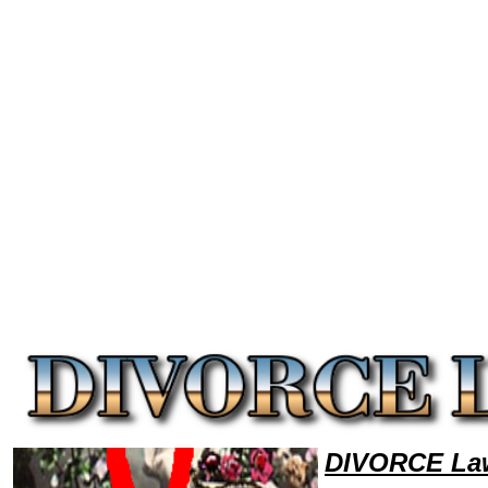
Welcome to DivorceLawyers101 Divorce Team,Divorce Law Legal Attorney Help Prenuptial Divorce Attorney,Divorce Re
DIVORCE Law